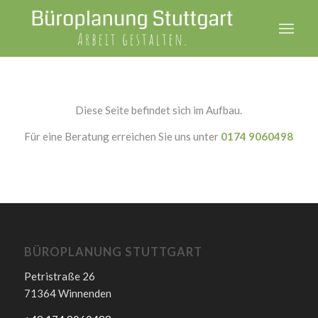
Diese Seite befindet sich im Aufbau.
Für eine Beratung erreichen Sie uns unter
017
4 9060498
BÜROPLANUNG STUTTGART
Petristraße 26
71364 Winnenden